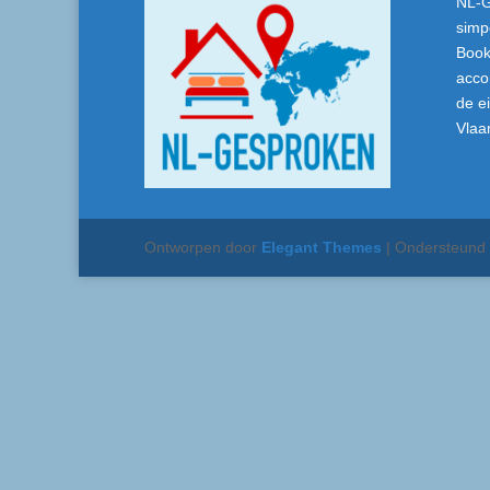
NL-G
simp
Book
acco
de e
Vlaa
Ontworpen door
Elegant Themes
| Ondersteund