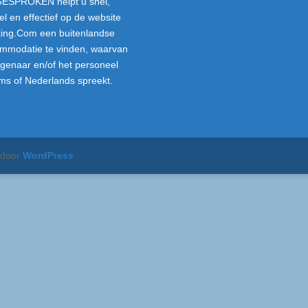
ESPROKEN helpt u snel,
el en effectief op de website
ing.Com een buitenlandse
mmodatie te vinden, waarvan
igenaar en/of het personeel
ms of Nederlands spreekt.
 door
WordPress