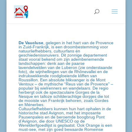
De Vaucluse
, gelegen in het hart van de Provence
in Zuid-Frankrijk, is een droombestemming voor
natuurliefhebbers, cultuurfans én
geschiedenissnuivers. Dit zonnige departement
staat vooral bekend om zijn adembenemende
landschappen: denk aan de paarse
lavendelvelden van de Luberon (zie onderstaande
foto), de wijnhellingen van de Rhônevallei en de
indrukwekkende roodgloeiende kliffen van
Roussillon. Een absolute blikvanger is de Mont
Ventoux – de mythische “Reus van de Provence” –
populair bij wielrenners en wandelaars. De regio
herbergt ook de spectaculaire Gorges de la
Nesque en talloze schilderachtige dorpjes die tot
de mooiste van Frankrijk behoren, zoals Gordes
en Ménerbes.
Cultuurliefhebbers kunnen hun hart ophalen in de
historische stad Avignon, met het imposante
Pausenpaleis en de beroemde boogbrug Pont
d’Avignon, die door UNESCO op de
Werelderfgoedlijst is geplaatst. Ook Orange is een
must-see, met zijn goed bewaarde Romeinse