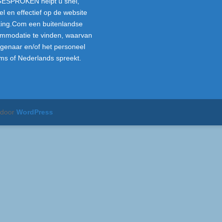
ESPROKEN helpt u snel,
el en effectief op de website
ing.Com een buitenlandse
mmodatie te vinden, waarvan
igenaar en/of het personeel
ms of Nederlands spreekt.
 door
WordPress