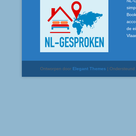
NL-G
simp
Book
acco
de e
Vlaa
Ontworpen door
Elegant Themes
| Ondersteund