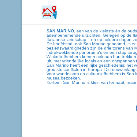
S
AN MARINO
, een van de kleinste én de oud
adembenemende uitzichten. Gelegen op de flan
Italiaanse landschap – en op heldere dagen zel
De hoofdstad, ook San Marino genaamd, is een
bezienswaardigheden zijn de drie torens van 
indrukwekkende panorama’s én een stap terug i
Winkelliefhebbers komen ook aan hun trekken in
uit, met vriendelijke locals en een ontspannen
San Marino heeft een rijke geschiedenis: het we
grootste conflicten in Europa. Die eeuwenlange
Voor wandelaars en cultuurliefhebbers is San Ma
musea bezoeken.
Kortom: San Marino is klein van formaat, maar 