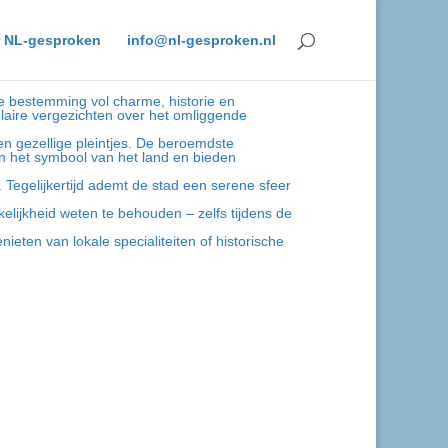
 NL-gesproken
info@nl-gesproken.nl
ke bestemming vol charme, historie en
laire vergezichten over het omliggende
n gezellige pleintjes. De beroemdste
n het symbool van het land en bieden
 Tegelijkertijd ademt de stad een serene sfeer
kelijkheid weten te behouden – zelfs tijdens de
ieten van lokale specialiteiten of historische
S