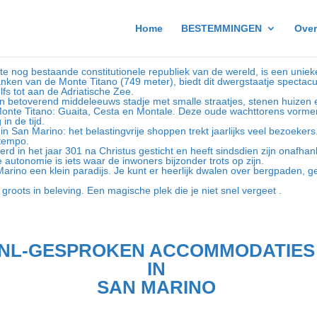
Home
BESTEMMINGEN
Over
ste nog bestaande constitutionele republiek van de wereld, is een unie
ken van de Monte Titano (749 meter), biedt dit dwergstaatje spectacu
fs tot aan de Adriatische Zee.
 betoverend middeleeuws stadje met smalle straatjes, stenen huizen e
Monte Titano: Guaita, Cesta en Montale. Deze oude wachttorens vorme
n de tijd.
 San Marino: het belastingvrije shoppen trekt jaarlijks veel bezoekers.
 tempo.
rd in het jaar 301 na Christus gesticht en heeft sindsdien zijn onafhan
 autonomie is iets waar de inwoners bijzonder trots op zijn.
rino een klein paradijs. Je kunt er heerlijk dwalen over bergpaden, gen
groots in beleving. Een magische plek die je niet snel vergeet .
NL-GESPROKEN ACCOMMODATIE
IN
SAN MARINO