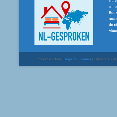
NL-G
simp
Book
acco
de e
Vlaa
Ontworpen door
Elegant Themes
| Ondersteund