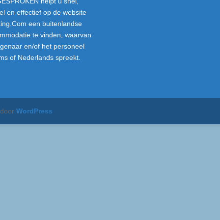
ESPROKEN helpt u snel,
el en effectief op de website
ing.Com een buitenlandse
mmodatie te vinden, waarvan
igenaar en/of het personeel
ms of Nederlands spreekt.
 door
WordPress